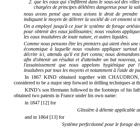
que les
eaux
qui s'infiltrent dans le sous-sol
des
villes
chargées
de
principes
délétères
dangereux pour la sal
nous avons pensé que nous avions le droit de prendre u
indiquant le moyen de délivrer la société de cet ennemi si n
On a employé jusqu'à ce jour le système de forage artésien,
pour obtenir des eaux jaillissantes; nous voulons appliqu
les eaux insalubres de toute nature, et autres liquides.
Comme nous pensons être les premiers qui aient émis une tel
économique à laquelle nous voulons appliquer surtout le 
décrire ici, attendu qu'il est fort connu; nous demandons
afin d'obtenir un résultat et d'atteindre un but nouveau, u
l'assainissement que nous appelons hygiénique par l
insalubres par tous les moyens et notamment à l'aide de pu
In 1867 KIND obtained together with CHAUDRON, a 
considered to be a major step forward in drilling techniques at t
KIND’s son Hermann followed in the footsteps of his fa
obtained two patents in France under his own name:
in 1847 [12] for
Glissière à détente applicable a
and in 1864 [13] for
Système perfectionné pour le forage des
______________________________