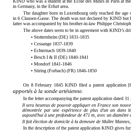
KIND who was a student at the Ecole des Mines in Paris at the
in Germany, in the Erfurt area.
The daughter born in Luxembourg only reached the age o
in 6 Clausen-Gasse. The death was not declared by KIND b
latter was accompanied by his brother-in-law Philippe Christ
The above dates seem to be in agreement with KIND’s drillin
Stotternheim (DE) 1831-1835
Cessange 1837-1839
Echternach 1839-1840
Besch I & II (DE) 1840-1841
Mondorf 1841-1846
Stiring (Forbach) (FR) 1846-1850
On 8 February 1845 KIND filed a patent application [6]
apportés à la sonde artésienne.
In the letter accompanying the patent application dated 3
Il sera heureux de pouvoir appliquer en France son nouve
démontrée par une expérience de plus d'un an dans l
aujourd'hui à une profondeur de 471 m, avec un diamètre à
Il fait élection de domicile à la demeure de Maître Mannes
In the description of the patent application KIND gives fur