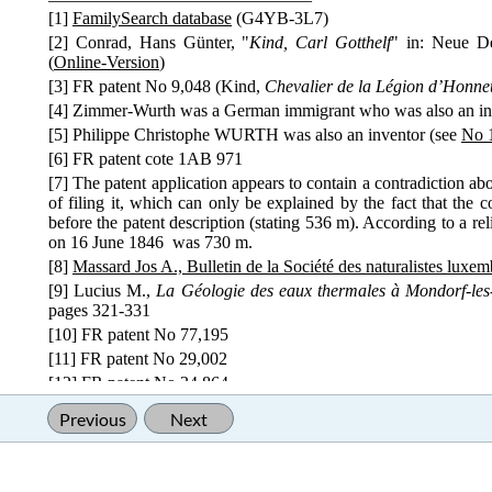
[1]
FamilySearch database
(G4YB-3L7)
[2] Conrad, Hans Günter, "
Kind, Carl Gotthelf
" in: Neue D
(
Online-Version
)
[3] FR patent No 9,048 (Kind,
Chevalier de la Légion d’Honne
[4] Zimmer-Wurth was a German immigrant who was also an in
[5] Philippe Christophe WURTH was also an inventor (see
No 
[6] FR patent cote 1AB 971
[7] The patent application appears to contain a contradiction ab
of filing it, which can only be explained by the fact that the c
before the patent description (stating 536 m). According to a rel
on 16 June 1846 was 730 m.
[8]
Massard Jos A., Bulletin de la Société des naturalistes lu
[9] Lucius M.,
La Géologie des eaux thermales à Mondorf-les
pages 321-331
[10] FR patent No 77,195
[11] FR patent No 29,002
[12] FR patent No 34,864
[13] FR patent No 63,476
Previous
Next