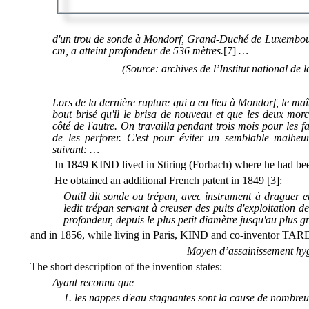
d'un trou de sonde à Mondorf, Grand-Duché de Luxembour
cm, a atteint profondeur de 536 mètres.
[7]
…
(Source: archives de l’Institut national de l
Lors de la dernière rupture qui a eu lieu à Mondorf, le maît
bout brisé qu'il le brisa de nouveau et que les deux morc
côté de l'autre. On travailla pendant trois mois pour les f
de les perforer. C'est pour éviter un semblable malheu
suivant: …
In 1849 KIND lived in Stiring (Forbach) where he had been
He obtained an additional French patent in 1849 [3]:
Outil dit sonde ou trépan, avec instrument à draguer et
ledit trépan servant à creuser des puits d'exploitation d
profondeur, depuis le plus petit diamètre jusqu'au plus 
and in 1856, while living in Paris, KIND and co-inventor TAR
Moyen d’assainissement hy
The short description of the invention states:
Ayant reconnu que
les nappes d'eau stagnantes sont la cause de nombre